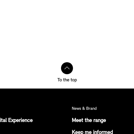
To the top
News & Brand
ital Experience
Meet the range
Keep me informed